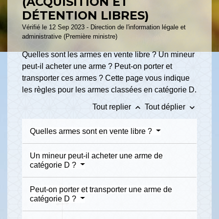
(ACQUISITION ET
DÉTENTION LIBRES)
Vérifié le 12 Sep 2023 - Direction de l'information légale et
administrative (Première ministre)
Quelles sont les armes en vente libre ? Un mineur
peut-il acheter une arme ? Peut-on porter et
transporter ces armes ? Cette page vous indique
les règles pour les armes classées en catégorie D.
keyboard_arrow_up
keyboard_arrow_down
Tout replier
Tout déplier
Quelles armes sont en vente libre ?
Un mineur peut-il acheter une arme de
catégorie D ?
Peut-on porter et transporter une arme de
catégorie D ?