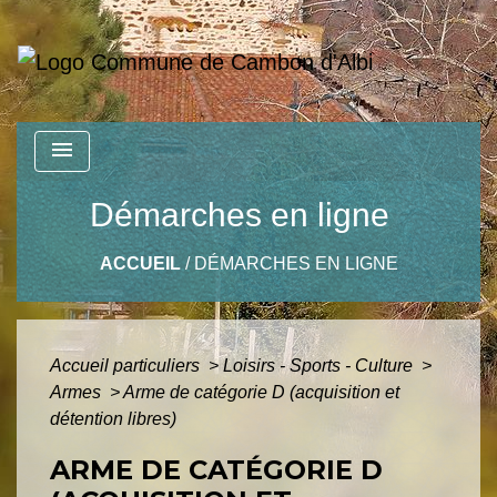
menu
Démarches en ligne
ACCUEIL
/
DÉMARCHES EN LIGNE
Accueil particuliers
>
Loisirs - Sports - Culture
>
Armes
>
Arme de catégorie D (acquisition et
détention libres)
ARME DE CATÉGORIE D