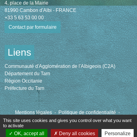
4, place de la Mairie
81990 Cambon d'Albi - FRANCE
+33 5 63 53 00 00
Contact par formulaire
Liens
Communauté d'Agglomération de l'Albigeois (C2A)
Département du Tarn
Région Occitanie
Préfecture du Tarn
Mentions légales
-
Politique de confidentialité
-
Accessibilité
-
Plan du site
-
Gestion des cookies
This site uses cookies and gives you control over what you want
to activate
OK, accept all
Deny all cookies
Personalize
Site créé en partenariat avec Réseau des Communes