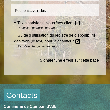
Pour en savoir plus
open_in_new
Taxis parisiens : vous êtes client
Préfecture de police de Paris
Guide d'utilisation du registre de disponibilité
open_in_new
des taxis (le.taxi) pour le chauffeur
Ministère chargé des transports
Signaler une erreur sur cette page
Contacts
Commune de Cambon d'Albi