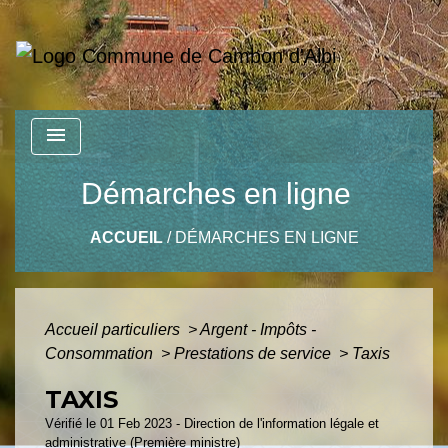
menu
Démarches en ligne
ACCUEIL
/
DÉMARCHES EN LIGNE
Accueil particuliers
>
Argent - Impôts -
Consommation
>
Prestations de service
>
Taxis
TAXIS
Vérifié le 01 Feb 2023 - Direction de l'information légale et
administrative (Première ministre)