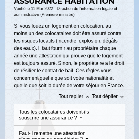
ASSURANCE HABITATION
Vérifié le 11 Mar 2022 - Direction de l'information légale et
administrative (Première ministre)
Si vous louez un logement en colocation, au
moins un des colocataires doit être assuré contre
les risques locatifs (incendie, explosion, dégâts
des eaux). Il faut fournir au propriétaire chaque
année une attestation qui prouve que le logement
est toujours assuré. Sinon, le propriétaire a le droit
de résilier le contrat de bail. Ces règles vous
concernent quelle que soit votre nationalité et
quelle que soit la durée de votre séjour en France.
keyboard_arrow_up
keyboard_arrow_down
Tout replier
Tout déplier
Tous les colocataires doivent-ils
souscrire une assurance ?
Faut-il remettre une attestation