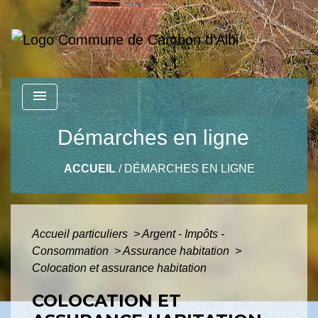
menu
Démarches en ligne
ACCUEIL
/
DÉMARCHES EN LIGNE
Accueil particuliers
>
Argent - Impôts -
Consommation
>
Assurance habitation
>
Colocation et assurance habitation
COLOCATION ET