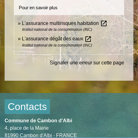
Pour en savoir plus
open_in_new
L'assurance multirisques habitation
Institut national de la consommation (INC)
open_in_new
L'assurance dégât des eaux
Institut national de la consommation (INC)
Signaler une erreur sur cette page
Contacts
Commune de Cambon d'Albi
4, place de la Mairie
81990 Cambon d'Albi - FRANCE