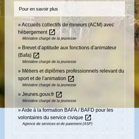
Pour en savoir plus
Accueils collectifs de mineurs (ACM) avec
open_in_new
hébergement
Ministère chargé de la jeunesse
Brevet d'aptitude aux fonctions d'animateur
open_in_new
(Bafa)
Ministère chargé de la jeunesse
Métiers et diplômes professionnels relevant du
open_in_new
sport et de l'animation
Ministère chargé de la jeunesse
open_in_new
Jeunes.gouv.fr
Ministère chargé de la jeunesse
Aide à la formation BAFA / BAFD pour les
open_in_new
volontaires du service civique
Agence de services et de paiement (ASP)