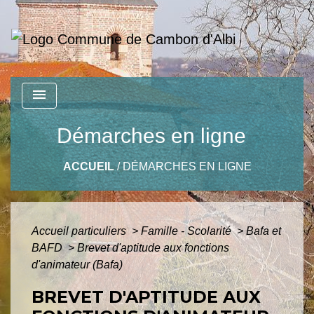
menu
Démarches en ligne
ACCUEIL
/
DÉMARCHES EN LIGNE
Accueil particuliers
>
Famille - Scolarité
>
Bafa et
BAFD
>
Brevet d'aptitude aux fonctions
d'animateur (Bafa)
BREVET D'APTITUDE AUX