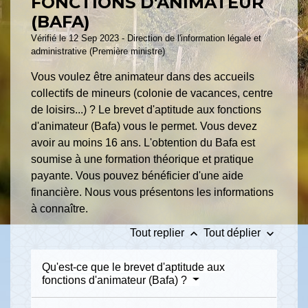
FONCTIONS D'ANIMATEUR
(BAFA)
Vérifié le 12 Sep 2023 - Direction de l'information légale et
administrative (Première ministre)
Vous voulez être animateur dans des accueils
collectifs de mineurs (colonie de vacances, centre
de loisirs...) ? Le brevet d'aptitude aux fonctions
d'animateur (Bafa) vous le permet. Vous devez
avoir au moins 16 ans. L'obtention du Bafa est
soumise à une formation théorique et pratique
payante. Vous pouvez bénéficier d'une aide
financière. Nous vous présentons les informations
à connaître.
keyboard_arrow_up
keyboard_arrow_down
Tout replier
Tout déplier
Qu'est-ce que le brevet d'aptitude aux
fonctions d'animateur (Bafa) ?