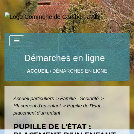
menu
Démarches en ligne
ACCUEIL
/
DÉMARCHES EN LIGNE
Accueil particuliers
>
Famille - Scolarité
>
Placement d'un enfant
>
Pupille de l'État :
placement d'un enfant
PUPILLE DE L'ÉTAT :