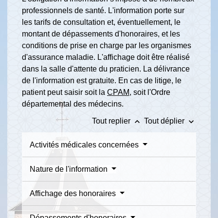
professionnels de santé. L'information porte sur
les tarifs de consultation et, éventuellement, le
montant de dépassements d'honoraires, et les
conditions de prise en charge par les organismes
d'assurance maladie. L'affichage doit être réalisé
dans la salle d'attente du praticien. La délivrance
de l'information est gratuite. En cas de litige, le
patient peut saisir soit la
CPAM
, soit l'Ordre
départemental des médecins.
keyboard_arrow_up
keyboard_arrow_down
Tout replier
Tout déplier
Activités médicales concernées
Nature de l'information
Affichage des honoraires
Dépassements d'honoraires