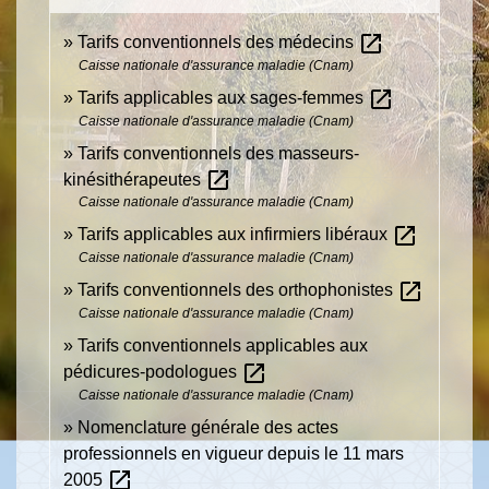
open_in_new
Tarifs conventionnels des médecins
Caisse nationale d'assurance maladie (Cnam)
open_in_new
Tarifs applicables aux sages-femmes
Caisse nationale d'assurance maladie (Cnam)
Tarifs conventionnels des masseurs-
open_in_new
kinésithérapeutes
Caisse nationale d'assurance maladie (Cnam)
open_in_new
Tarifs applicables aux infirmiers libéraux
Caisse nationale d'assurance maladie (Cnam)
open_in_new
Tarifs conventionnels des orthophonistes
Caisse nationale d'assurance maladie (Cnam)
Tarifs conventionnels applicables aux
open_in_new
pédicures-podologues
Caisse nationale d'assurance maladie (Cnam)
Nomenclature générale des actes
professionnels en vigueur depuis le 11 mars
open_in_new
2005