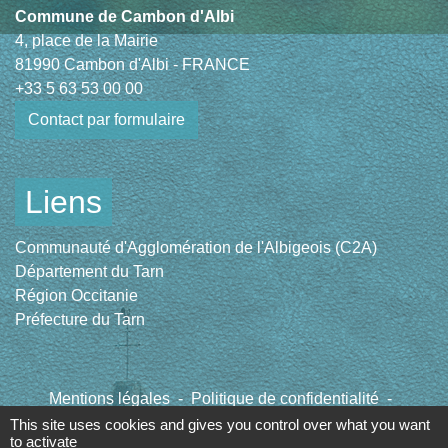
Commune de Cambon d'Albi
4, place de la Mairie
81990 Cambon d'Albi - FRANCE
+33 5 63 53 00 00
Contact par formulaire
Liens
Communauté d'Agglomération de l'Albigeois (C2A)
Département du Tarn
Région Occitanie
Préfecture du Tarn
Mentions légales
-
Politique de confidentialité
-
Accessibilité
-
Plan du site
-
Gestion des cookies
This site uses cookies and gives you control over what you want
to activate