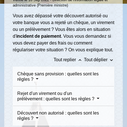
administrative (Première ministre)
Vous avez dépassé votre découvert autorisé ou
votre banque vous a rejeté un chèque, un virement
ou un prélèvement ? Vous êtes alors en situation
d'
incident de paiement
. Vous vous demandez si
vous devez payer des frais ou comment
régulariser votre situation ? On vous explique tout.
keyboard_arrow_up
keyboard_arrow_down
Tout replier
Tout déplier
Chèque sans provision : quelles sont les
règles ?
Rejet d'un virement ou d'un
prélèvement : quelles sont les règles ?
Découvert non autorisé : quelles sont les
règles ?