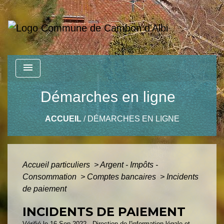
menu
Démarches en ligne
ACCUEIL
/
DÉMARCHES EN LIGNE
Accueil particuliers
>
Argent - Impôts -
Consommation
>
Comptes bancaires
>
Incidents
de paiement
INCIDENTS DE PAIEMENT
Vérifié le 16 Sep 2022 - Direction de l'information légale et