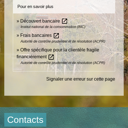
Pour en savoir plus
open_in_new
Découvert bancaire
Institut national de la consommation (INC)
open_in_new
Frais bancaires
Autorité de contrôle prudentiel et de résolution (ACPR)
Offre spécifique pour la clientèle fragile
open_in_new
financièrement
Autorité de contrôle prudentiel et de résolution (ACPR)
Signaler une erreur sur cette page
Contacts