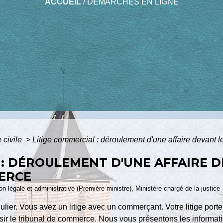
ACCUEIL
/
DÉMARCHES EN LIGNE
e civile
>
Litige commercial : déroulement d'une affaire devant 
 : DÉROULEMENT D'UNE AFFAIRE 
ERCE
ion légale et administrative (Première ministre), Ministère chargé de la justice
lier. Vous avez un litige avec un commerçant. Votre litige port
sir le tribunal de commerce. Nous vous présentons les informati