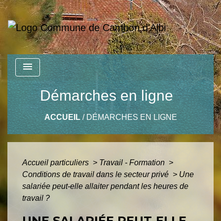
menu
Démarches en ligne
ACCUEIL
/
DÉMARCHES EN LIGNE
Accueil particuliers
>
Travail - Formation
>
Conditions de travail dans le secteur privé
>
Une
salariée peut-elle allaiter pendant les heures de
travail ?
UNE SALARIÉE PEUT-ELLE