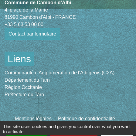
Commune de Cambon d'Albi
4, place de la Mairie
81990 Cambon d'Albi - FRANCE
+33 5 63 53 00 00
Contact par formulaire
Liens
Communauté d'Agglomération de l'Albigeois (C2A)
Département du Tarn
Région Occitanie
Préfecture du Tarn
Mentions légales
-
Politique de confidentialité
-
Accessibilité
-
Plan du site
-
Gestion des cookies
This site uses cookies and gives you control over what you want
to activate