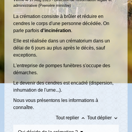
administrative (Première ministre)
La crémation consiste à brûler et réduire en
cendres le corps d'une personne décédée. On
parle parfois
d'incinération
.
Elle est réalisée dans un crématorium dans un
délai de 6 jours au plus après le décès, sauf
exceptions.
L'entreprise de pompes funèbres s'occupe des
démarches.
Le devenir des cendres est encadré (dispersion,
inhumation de l'urne...).
Nous vous présentons les informations à
connaître.
keyboard_arrow_up
keyboard_arrow_down
Tout replier
Tout déplier