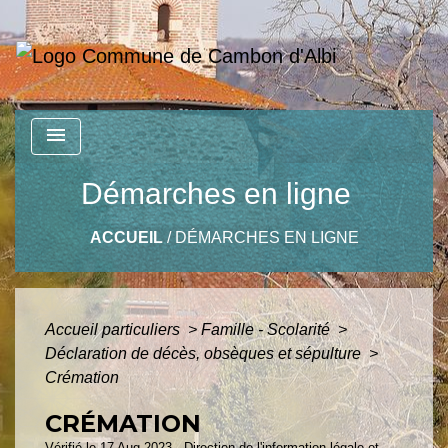
menu
Démarches en ligne
ACCUEIL
/
DÉMARCHES EN LIGNE
Accueil particuliers
>
Famille - Scolarité
>
Déclaration de décès, obsèques et sépulture
>
Crémation
CRÉMATION
Vérifié le 17 Aug 2023 - Direction de l'information légale et