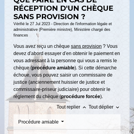
RÉCEPTION D'UN CHÈQUE
SANS PROVISION ?
Vérifié le 27 Jul 2023 - Direction de l'information légale et
administrative (Première ministre), Ministère chargé des
finances
Vous avez reçu un chèque
sans provision
? Vous
devez d'abord essayer d'en obtenir le paiement en
vous adressant à la personne qui vous a remis le
chèque (
procédure amiable
). Si cette démarche
échoue, vous pouvez saisir un commissaire de
justice (anciennement huissier de justice et
commissaire-priseur judiciaire) pour obtenir le
règlement du chèque (
procédure forcée
).
keyboard_arrow_up
keyboard_arrow_down
Tout replier
Tout déplier
Procédure amiable