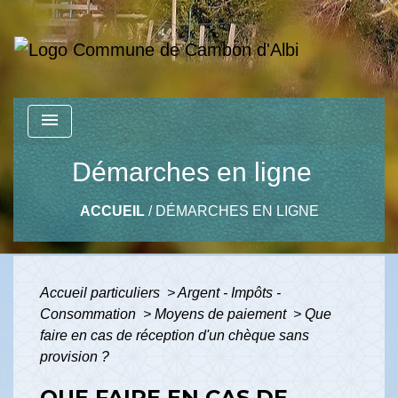
menu
Démarches en ligne
ACCUEIL
/
DÉMARCHES EN LIGNE
Accueil particuliers
>
Argent - Impôts -
Consommation
>
Moyens de paiement
>
Que
faire en cas de réception d'un chèque sans
provision ?
QUE FAIRE EN CAS DE