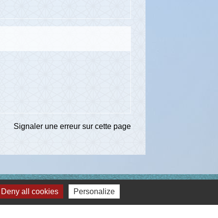
Signaler une erreur sur cette page
ns
Deny all cookies
Personalize
té d'Agglomération de l'Albigeois (C2A)