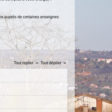
ions auprès de certaines enseignes
keyboard_arrow_up
keyboard_arrow_down
Tout replier
Tout déplier