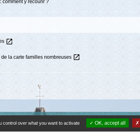
 comment y recourir ?
open_in_new
ses
open_in_new
s de la carte familles nombreuses
Lie
 control over what you want to activate
OK, accept all
Communau