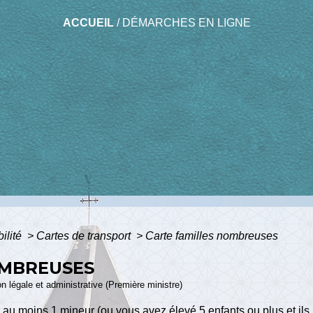
ACCUEIL
/
DÉMARCHES EN LIGNE
bilité
>
Cartes de transport
>
Carte familles nombreuses
OMBREUSES
ion légale et administrative (Première ministre)
u moins 1 mineur (ou vous avez élevé 5 enfants ou plus et ils 