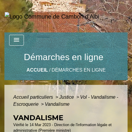
menu
Démarches en ligne
ACCUEIL
/
DÉMARCHES EN LIGNE
Accueil particuliers
>
Justice
>
Vol - Vandalisme -
Escroquerie
>
Vandalisme
VANDALISME
Vérifié le 14 Mar 2023 - Direction de l'information légale et
administrative (Première ministre)