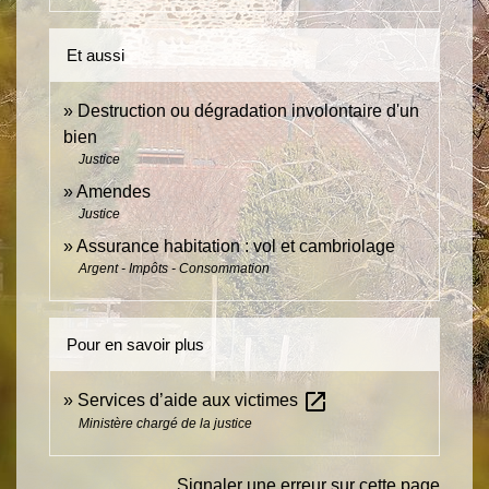
Et aussi
Destruction ou dégradation involontaire d'un
bien
Justice
Amendes
Justice
Assurance habitation : vol et cambriolage
Argent - Impôts - Consommation
Pour en savoir plus
open_in_new
Services d’aide aux victimes
Ministère chargé de la justice
Signaler une erreur sur cette page