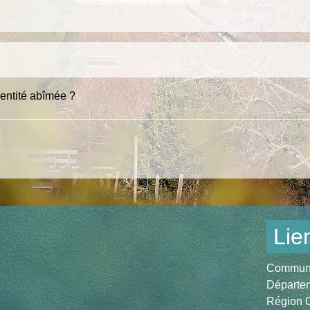
entité abîmée ?
Lie
Communau
Départem
Région O