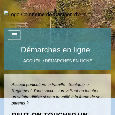
menu
Démarches en ligne
ACCUEIL
/
DÉMARCHES EN LIGNE
Accueil particuliers
>
Famille - Scolarité
>
Règlement d'une succession
>
Peut-on toucher
un salaire différé si on a travaillé à la ferme de ses
parents ?
PEUT-ON TOUCHER UN