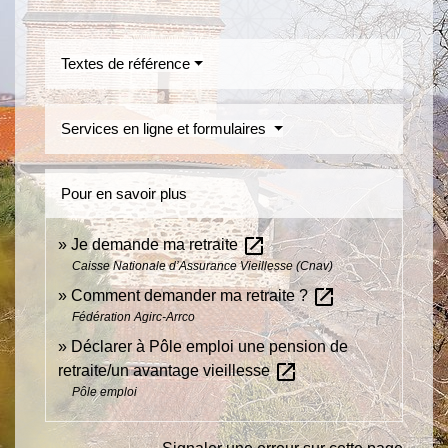
Textes de référence
Services en ligne et formulaires
Pour en savoir plus
open_in_new
Je demande ma retraite
Caisse Nationale d’Assurance Vieillesse (Cnav)
open_in_new
Comment demander ma retraite ?
Fédération Agirc-Arrco
Déclarer à Pôle emploi une pension de
open_in_new
retraite/un avantage vieillesse
Pôle emploi