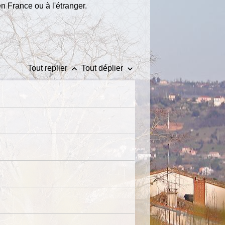
n France ou à l'étranger.
keyboard_arrow_up
keyboard_arrow_down
Tout replier
Tout déplier