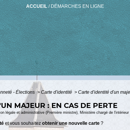
ACCUEIL
/
DÉMARCHES EN LIGNE
enneté - Élections
>
Carte d'identité
>
Carte d'identité d'un maje
'UN MAJEUR : EN CAS DE PERTE
ion légale et administrative (Première ministre), Ministère chargé de l'intérieur
té
et vous souhaitez
obtenir une nouvelle carte
?