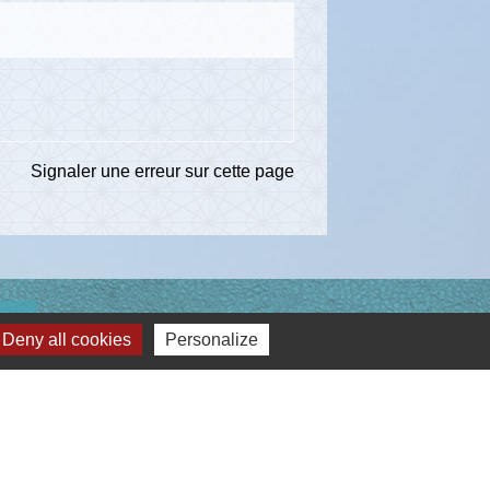
Signaler une erreur sur cette page
ns
Deny all cookies
Personalize
té d'Agglomération de l'Albigeois (C2A)
ent du Tarn
ccitanie
re du Tarn