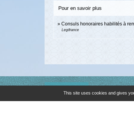
Pour en savoir plus
Consuls honoraires habilités à reme
Legifrance
Contacts
This site uses cookies and gives you
Commune de Cambon d'Albi
4, place de la Mairie
81990 Cambon d'Albi - FRANCE
+33 5 63 53 00 00
Contact par formulaire