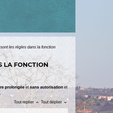
sont les règles dans la fonction
S LA FONCTION
re prolongée
et
sans autorisation
et
e
.
keyboard_arrow_up
keyboard_arrow_down
Tout replier
Tout déplier