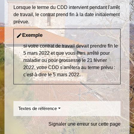
Lorsque le terme du CDD intervient pendant l'arrêt
de travail, le contrat prend fin à la date initialement
prévue.
Exemple
edit
si votre contrat de travail devait prendre fin le
5 mars 2022 et que vous êtes arrêté pour
maladie ou pour grossesse le 21 février
2022, votre CDD s'arrêtera au terme prévu :
c'est-à-dire le 5 mars 2022.
Textes de référence
Signaler une erreur sur cette page