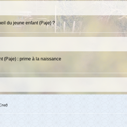
eil du jeune enfant (Paje) ?
nt (Paje) : prime à la naissance
(Cnaf)