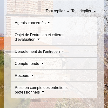
keyboard_arrow_up
keyboard_arrow_down
Tout replier
Tout déplier
Agents concernés
Objet de l'entretien et critères
d'évaluation
Déroulement de l'entretien
Compte-rendu
Recours
Prise en compte des entretiens
professionnels