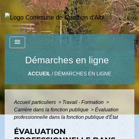
menu
Démarches en ligne
ACCUEIL
/
DÉMARCHES EN LIGNE
Accueil particuliers
>
Travail - Formation
>
Carrière dans la fonction publique
>
Évaluation
professionnelle dans la fonction publique d'État
ÉVALUATION