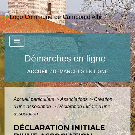
menu
Démarches en ligne
ACCUEIL
/
DÉMARCHES EN LIGNE
Accueil particuliers
>
Associations
>
Création
d'une association
>
Déclaration initiale d'une
association
DÉCLARATION INITIALE