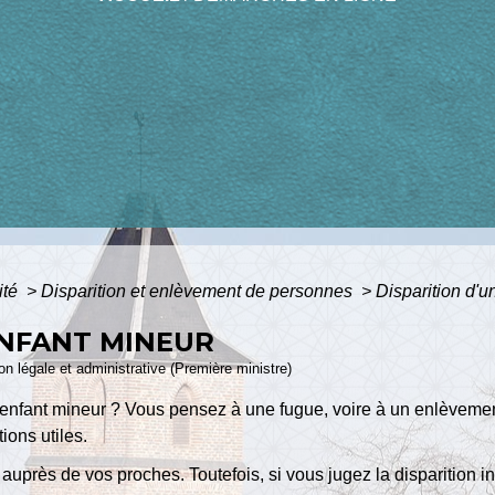
ité
>
Disparition et enlèvement de personnes
>
Disparition d'u
ENFANT MINEUR
ion légale et administrative (Première ministre)
e enfant mineur ? Vous pensez à une fugue, voire à un enlèveme
ions utiles.
auprès de vos proches. Toutefois, si vous jugez la disparition in