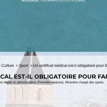
ACCUEIL
/
DÉMARCHES EN LIGNE
 - Culture
>
Sport
>
Un certificat médical est-il obligatoire pour f
CAL EST-IL OBLIGATOIRE POUR FA
tion légale et administrative (Première ministre), Ministère chargé des sports