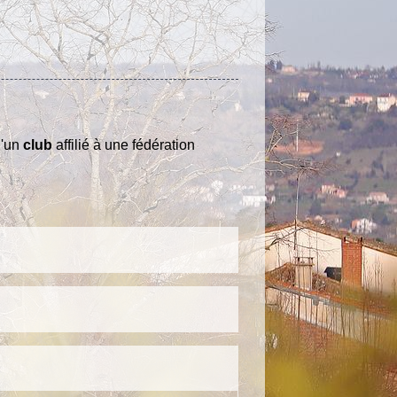
d'un
club
affilié à une fédération