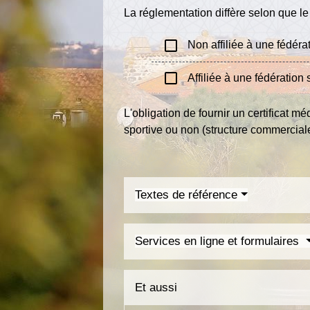
La réglementation diffère selon que le 
check_box_outline_blank
Non affiliée à une fédérat
check_box_outline_blank
Affiliée à une fédération 
L'obligation de fournir un certificat m
sportive ou non (structure commercial
Textes de référence
Services en ligne et formulaires
Et aussi