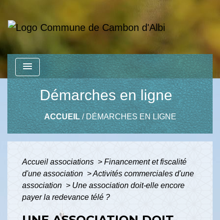
menu
Démarches en ligne
ACCUEIL
/
DÉMARCHES EN LIGNE
Accueil associations
>
Financement et fiscalité
d'une association
>
Activités commerciales d'une
association
>
Une association doit-elle encore
payer la redevance télé ?
UNE ASSOCIATION DOIT-