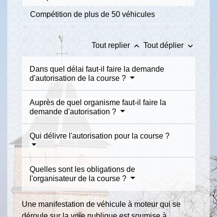
Compétition de plus de 50 véhicules
keyboard_arrow_up
keyboard_arrow_down
Tout replier
Tout déplier
Dans quel délai faut-il faire la demande
d'autorisation de la course ?
Auprès de quel organisme faut-il faire la
demande d'autorisation ?
Qui délivre l'autorisation pour la course ?
Quelles sont les obligations de
l'organisateur de la course ?
Une manifestation de véhicule à moteur qui se
déroule sur la voie publique est soumise à