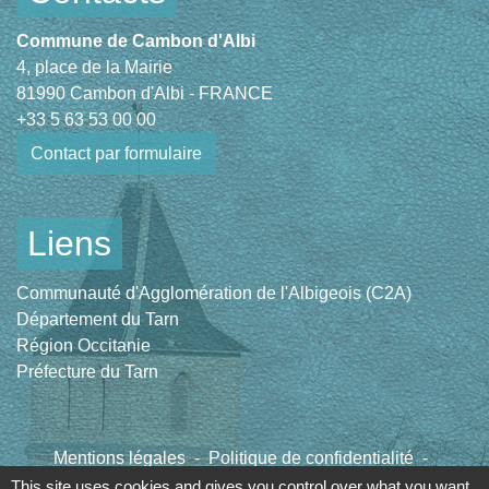
Commune de Cambon d'Albi
4, place de la Mairie
81990 Cambon d'Albi - FRANCE
+33 5 63 53 00 00
Contact par formulaire
Liens
Communauté d'Agglomération de l'Albigeois (C2A)
Département du Tarn
Région Occitanie
Préfecture du Tarn
Mentions légales
-
Politique de confidentialité
-
Accessibilité
-
Plan du site
-
Gestion des cookies
This site uses cookies and gives you control over what you want