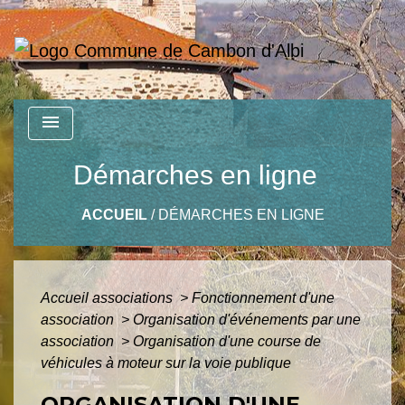
menu
Démarches en ligne
ACCUEIL
/
DÉMARCHES EN LIGNE
Accueil associations
>
Fonctionnement d'une
association
>
Organisation d'événements par une
association
>
Organisation d'une course de
véhicules à moteur sur la voie publique
ORGANISATION D'UNE