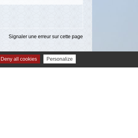
Signaler une erreur sur cette page
Deny all cookies
Personalize
ns
té d'Agglomération de l'Albigeois (C2A)
ent du Tarn
ccitanie
re du Tarn