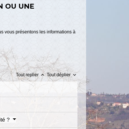
N OU UNE
s vous présentons les informations à
keyboard_arrow_up
keyboard_arrow_down
Tout replier
Tout déplier
ité ?