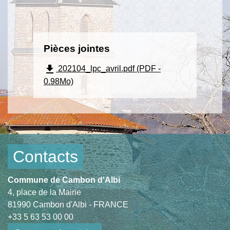
Pièces jointes
file_download
202104_lpc_avril.pdf (PDF -
0.98Mo)
Contacts
Commune de Cambon d'Albi
4, place de la Mairie
81990 Cambon d'Albi - FRANCE
+33 5 63 53 00 00