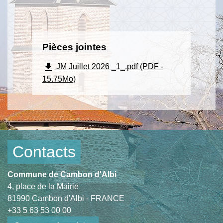
Pièces jointes
file_download
JM Juillet 2026 _1_.pdf (PDF -
15.75Mo)
Contacts
Commune de Cambon d'Albi
4, place de la Mairie
81990 Cambon d'Albi - FRANCE
+33 5 63 53 00 00