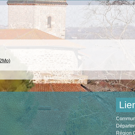
32Mo)
Lie
Communau
Départem
Région O