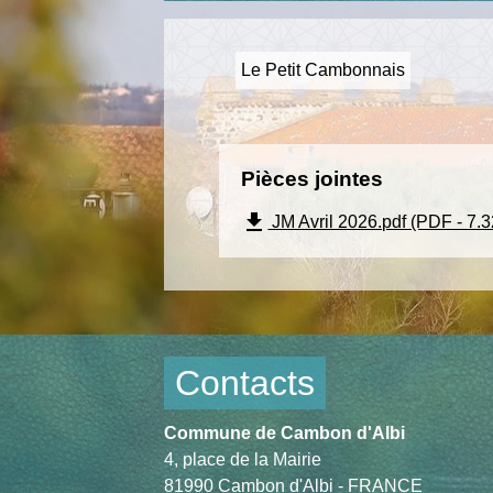
Le Petit Cambonnais
Pièces jointes
file_download
JM Avril 2026.pdf (PDF - 7.
Contacts
Commune de Cambon d'Albi
4, place de la Mairie
81990 Cambon d'Albi - FRANCE