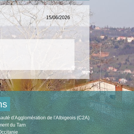
15/06/2026
ns
té d'Agglomération de l'Albigeois (C2A)
ent du Tarn
ccitanie