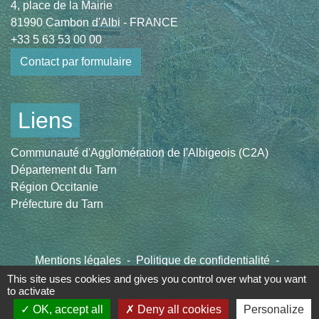
4, place de la Mairie
81990 Cambon d'Albi - FRANCE
+33 5 63 53 00 00
Contact par formulaire
Liens
Communauté d'Agglomération de l'Albigeois (C2A)
Département du Tarn
Région Occitanie
Préfecture du Tarn
Mentions légales
-
Politique de confidentialité
-
Accessibilité
-
Plan du site
-
Gestion des cookies
This site uses cookies and gives you control over what you want
to activate
OK, accept all
Deny all cookies
Personalize
Site créé en partenariat avec Réseau des Communes