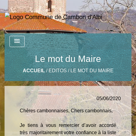
menu
Le mot du Maire
ACCUEIL
/
EDITOS
/
LE MOT DU MAIRE
05/06/2020
Chères cambonnaises, Chers cambonnais,
Je tiens à vous remercier d’avoir accordé
très majoritairement votre confiance à la liste