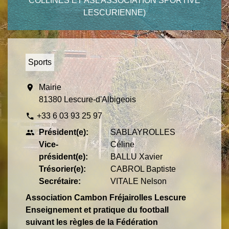
COLLINES ET ASL ASSOCIATION SPORTIVE
LESCURIENNE)
Sports
location_on
Mairie
81380 Lescure-d'Albigeois
+33 6 03 93 25 97
phone
Président(e):
SABLAYROLLES
people
Vice-
Céline
président(e):
BALLU Xavier
Trésorier(e):
CABROL Baptiste
Secrétaire:
VITALE Nelson
Association Cambon Fréjairolles Lescure
Enseignement et pratique du football
suivant les règles de la Fédération