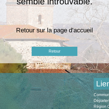
semble introuvable.
Retour sur la
page d'accueil
Retour
Lie
Communau
Départem
Région O