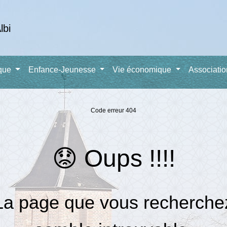
ique
Enfance-Jeunesse
Vie économique
Associati
Code erreur 404
😟 Oups !!!!
La page que vous recherche